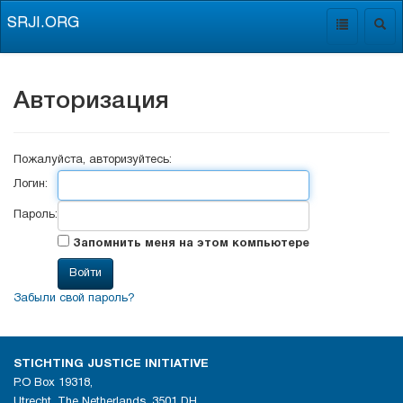
SRJI.ORG
Toggle
Togg
navigation
navig
Авторизация
Пожалуйста, авторизуйтесь:
Логин:
Пароль:
Запомнить меня на этом компьютере
Забыли свой пароль?
STICHTING JUSTICE INITIATIVE
P.O Box 19318,
Utrecht, The Netherlands, 3501 DH