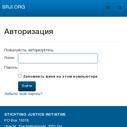
SRJI.ORG
Toggle
Togg
navigation
navig
Авторизация
Пожалуйста, авторизуйтесь:
Логин:
Пароль:
Запомнить меня на этом компьютере
Забыли свой пароль?
STICHTING JUSTICE INITIATIVE
P.O Box 19318,
Utrecht, The Netherlands, 3501 DH