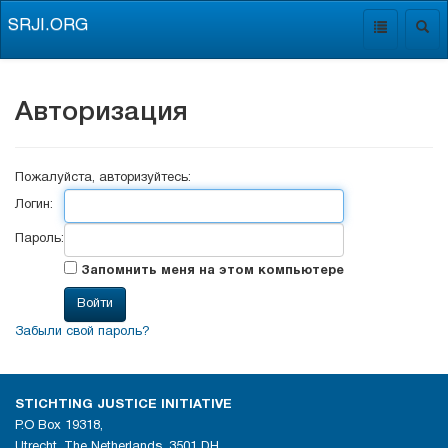
SRJI.ORG
Toggle
Togg
navigation
navig
Авторизация
Пожалуйста, авторизуйтесь:
Логин:
Пароль:
Запомнить меня на этом компьютере
Забыли свой пароль?
STICHTING JUSTICE INITIATIVE
P.O Box 19318,
Utrecht, The Netherlands, 3501 DH