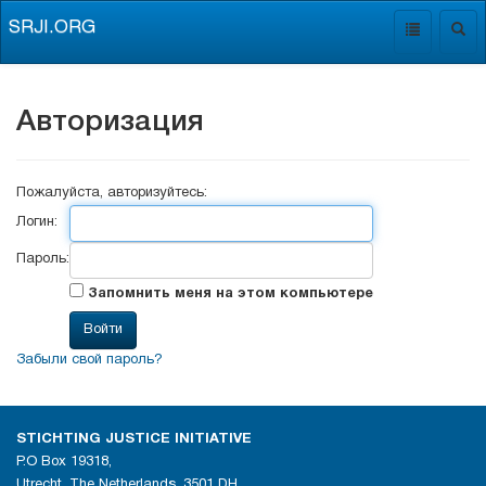
SRJI.ORG
Toggle
Togg
navigation
navig
Авторизация
Пожалуйста, авторизуйтесь:
Логин:
Пароль:
Запомнить меня на этом компьютере
Забыли свой пароль?
STICHTING JUSTICE INITIATIVE
P.O Box 19318,
Utrecht, The Netherlands, 3501 DH