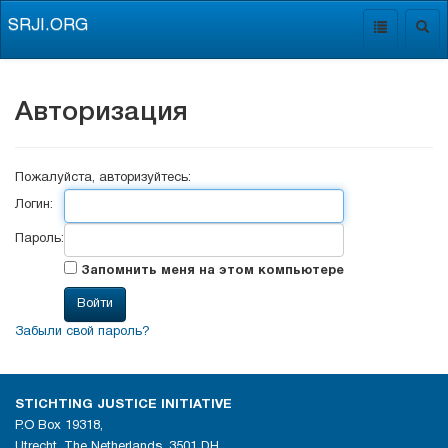
SRJI.ORG
Toggle
Togg
navigation
navig
Авторизация
Пожалуйста, авторизуйтесь:
Логин:
Пароль:
Запомнить меня на этом компьютере
Забыли свой пароль?
STICHTING JUSTICE INITIATIVE
P.O Box 19318,
Utrecht, The Netherlands, 3501 DH