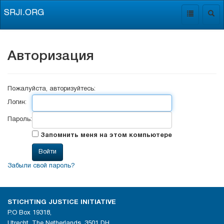
SRJI.ORG
Toggle
Togg
navigation
navig
Авторизация
Пожалуйста, авторизуйтесь:
Логин:
Пароль:
Запомнить меня на этом компьютере
Забыли свой пароль?
STICHTING JUSTICE INITIATIVE
P.O Box 19318,
Utrecht, The Netherlands, 3501 DH