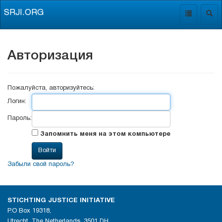
SRJI.ORG
Toggle
Togg
navigation
navig
Авторизация
Пожалуйста, авторизуйтесь:
Логин:
Пароль:
Запомнить меня на этом компьютере
Забыли свой пароль?
STICHTING JUSTICE INITIATIVE
P.O Box 19318,
Utrecht, The Netherlands, 3501 DH