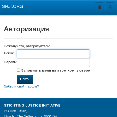
SRJI.ORG
Toggle
Togg
navigation
navig
Авторизация
Пожалуйста, авторизуйтесь:
Логин:
Пароль:
Запомнить меня на этом компьютере
Забыли свой пароль?
STICHTING JUSTICE INITIATIVE
P.O Box 19318,
Utrecht, The Netherlands, 3501 DH