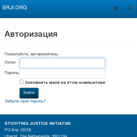
SRJI.ORG
Toggle
Togg
navigation
navig
Авторизация
Пожалуйста, авторизуйтесь:
Логин:
Пароль:
Запомнить меня на этом компьютере
Забыли свой пароль?
STICHTING JUSTICE INITIATIVE
P.O Box 19318,
Utrecht, The Netherlands, 3501 DH