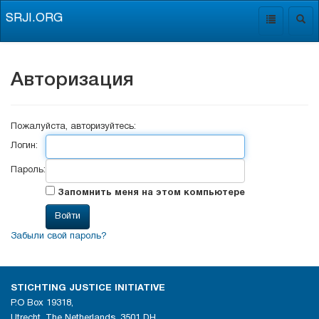
SRJI.ORG
Toggle
Togg
navigation
navig
Авторизация
Пожалуйста, авторизуйтесь:
Логин:
Пароль:
Запомнить меня на этом компьютере
Забыли свой пароль?
STICHTING JUSTICE INITIATIVE
P.O Box 19318,
Utrecht, The Netherlands, 3501 DH