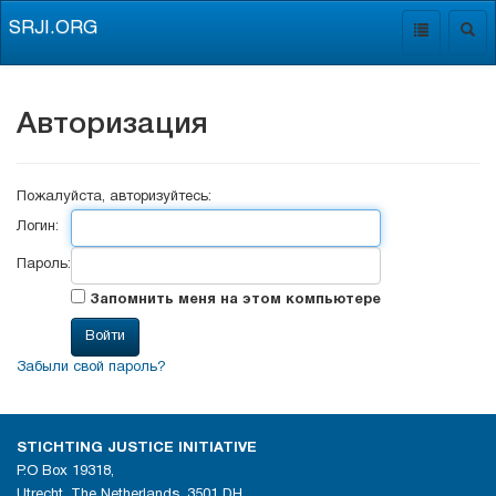
SRJI.ORG
Toggle
Togg
navigation
navig
Авторизация
Пожалуйста, авторизуйтесь:
Логин:
Пароль:
Запомнить меня на этом компьютере
Забыли свой пароль?
STICHTING JUSTICE INITIATIVE
P.O Box 19318,
Utrecht, The Netherlands, 3501 DH