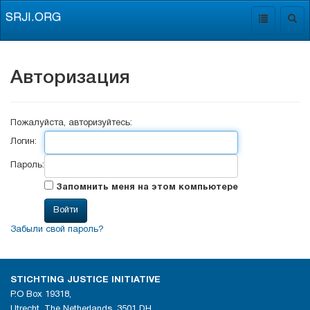
SRJI.ORG
Toggle
Togg
navigation
navig
Авторизация
Пожалуйста, авторизуйтесь:
Логин:
Пароль:
Запомнить меня на этом компьютере
Забыли свой пароль?
STICHTING JUSTICE INITIATIVE
P.O Box 19318,
Utrecht, The Netherlands, 3501 DH