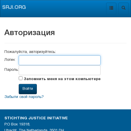
SRJI.ORG
Toggle
Togg
navigation
navig
Авторизация
Пожалуйста, авторизуйтесь:
Логин:
Пароль:
Запомнить меня на этом компьютере
Забыли свой пароль?
STICHTING JUSTICE INITIATIVE
P.O Box 19318,
Utrecht, The Netherlands, 3501 DH