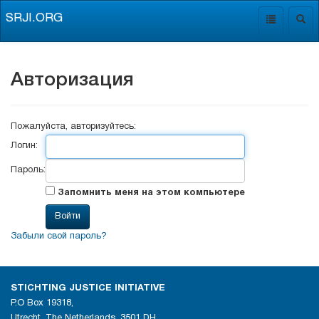
SRJI.ORG
Toggle
Togg
navigation
navig
Авторизация
Пожалуйста, авторизуйтесь:
Логин:
Пароль:
Запомнить меня на этом компьютере
Забыли свой пароль?
STICHTING JUSTICE INITIATIVE
P.O Box 19318,
Utrecht, The Netherlands, 3501 DH