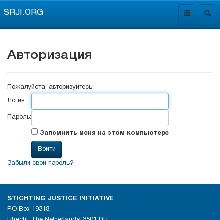
SRJI.ORG
Toggle
Togg
navigation
navig
Авторизация
Пожалуйста, авторизуйтесь:
Логин:
Пароль:
Запомнить меня на этом компьютере
Забыли свой пароль?
STICHTING JUSTICE INITIATIVE
P.O Box 19318,
Utrecht, The Netherlands, 3501 DH