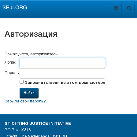
SRJI.ORG
Toggle
Togg
navigation
navig
Авторизация
Пожалуйста, авторизуйтесь:
Логин:
Пароль:
Запомнить меня на этом компьютере
Забыли свой пароль?
STICHTING JUSTICE INITIATIVE
P.O Box 19318,
Utrecht, The Netherlands, 3501 DH