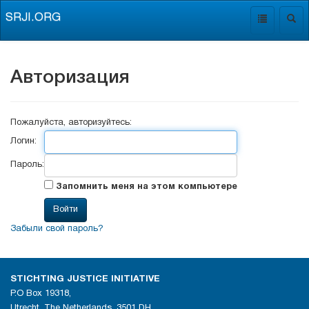
SRJI.ORG
Toggle
Togg
navigation
navig
Авторизация
Пожалуйста, авторизуйтесь:
Логин:
Пароль:
Запомнить меня на этом компьютере
Забыли свой пароль?
STICHTING JUSTICE INITIATIVE
P.O Box 19318,
Utrecht, The Netherlands, 3501 DH