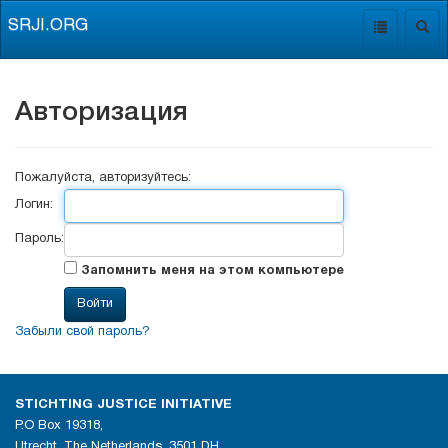
SRJI.ORG
Toggle
Togg
navigation
navig
Авторизация
Пожалуйста, авторизуйтесь:
Логин:
Пароль:
Запомнить меня на этом компьютере
Забыли свой пароль?
STICHTING JUSTICE INITIATIVE
P.O Box 19318,
Utrecht, The Netherlands, 3501 DH