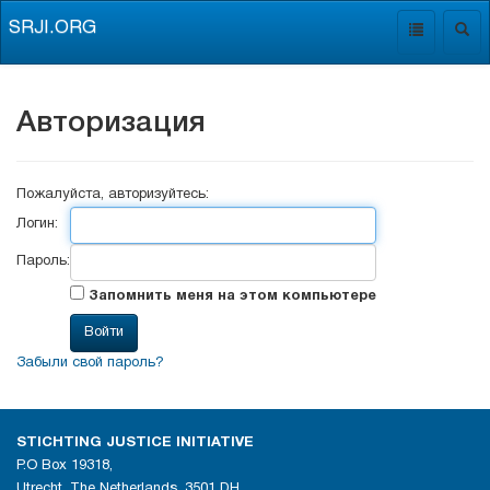
SRJI.ORG
Toggle
Togg
navigation
navig
Авторизация
Пожалуйста, авторизуйтесь:
Логин:
Пароль:
Запомнить меня на этом компьютере
Забыли свой пароль?
STICHTING JUSTICE INITIATIVE
P.O Box 19318,
Utrecht, The Netherlands, 3501 DH