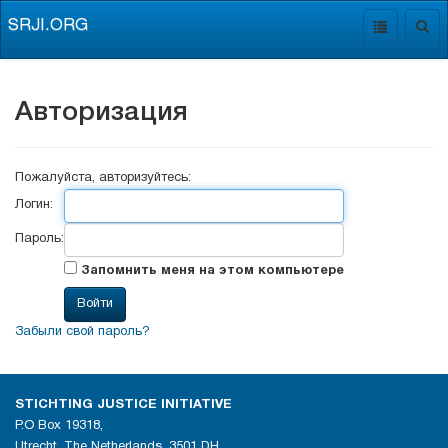
SRJI.ORG
Toggle
Togg
navigation
navig
Авторизация
Пожалуйста, авторизуйтесь:
Логин:
Пароль:
Запомнить меня на этом компьютере
Забыли свой пароль?
STICHTING JUSTICE INITIATIVE
P.O Box 19318,
Utrecht, The Netherlands, 3501 DH