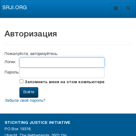
SRJI.ORG
Toggle
Togg
navigation
navig
Авторизация
Пожалуйста, авторизуйтесь:
Логин:
Пароль:
Запомнить меня на этом компьютере
Забыли свой пароль?
STICHTING JUSTICE INITIATIVE
P.O Box 19318,
Utrecht, The Netherlands, 3501 DH