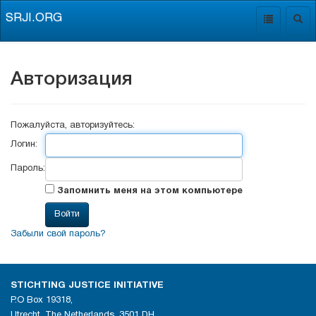
SRJI.ORG
Toggle
Togg
navigation
navig
Авторизация
Пожалуйста, авторизуйтесь:
Логин:
Пароль:
Запомнить меня на этом компьютере
Забыли свой пароль?
STICHTING JUSTICE INITIATIVE
P.O Box 19318,
Utrecht, The Netherlands, 3501 DH