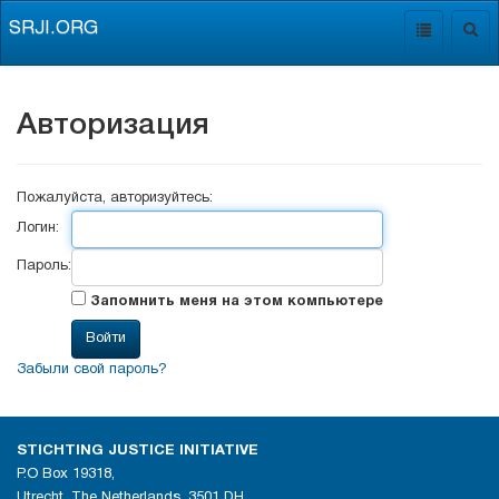
SRJI.ORG
Toggle
Togg
navigation
navig
Авторизация
Пожалуйста, авторизуйтесь:
Логин:
Пароль:
Запомнить меня на этом компьютере
Забыли свой пароль?
STICHTING JUSTICE INITIATIVE
P.O Box 19318,
Utrecht, The Netherlands, 3501 DH