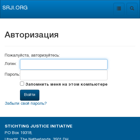
SRJI.ORG
Toggle
Togg
navigation
navig
Авторизация
Пожалуйста, авторизуйтесь:
Логин:
Пароль:
Запомнить меня на этом компьютере
Забыли свой пароль?
STICHTING JUSTICE INITIATIVE
P.O Box 19318,
Utrecht, The Netherlands, 3501 DH