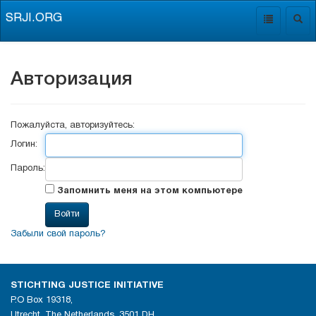
SRJI.ORG
Toggle
Togg
navigation
navig
Авторизация
Пожалуйста, авторизуйтесь:
Логин:
Пароль:
Запомнить меня на этом компьютере
Забыли свой пароль?
STICHTING JUSTICE INITIATIVE
P.O Box 19318,
Utrecht, The Netherlands, 3501 DH