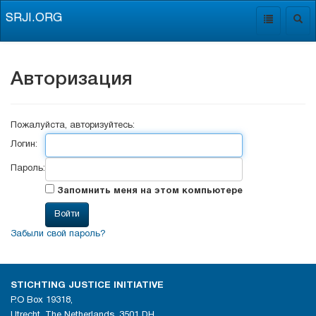
SRJI.ORG
Toggle
Togg
navigation
navig
Авторизация
Пожалуйста, авторизуйтесь:
Логин:
Пароль:
Запомнить меня на этом компьютере
Забыли свой пароль?
STICHTING JUSTICE INITIATIVE
P.O Box 19318,
Utrecht, The Netherlands, 3501 DH