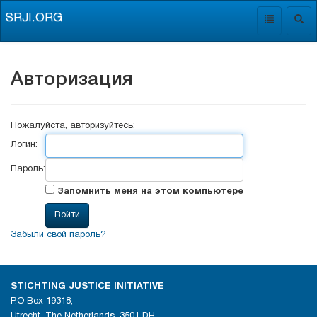
SRJI.ORG
Toggle
Togg
navigation
navig
Авторизация
Пожалуйста, авторизуйтесь:
Логин:
Пароль:
Запомнить меня на этом компьютере
Забыли свой пароль?
STICHTING JUSTICE INITIATIVE
P.O Box 19318,
Utrecht, The Netherlands, 3501 DH