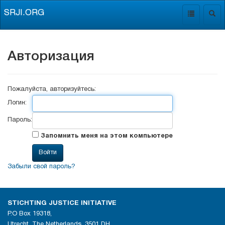
SRJI.ORG
Toggle
Togg
navigation
navig
Авторизация
Пожалуйста, авторизуйтесь:
Логин:
Пароль:
Запомнить меня на этом компьютере
Забыли свой пароль?
STICHTING JUSTICE INITIATIVE
P.O Box 19318,
Utrecht, The Netherlands, 3501 DH