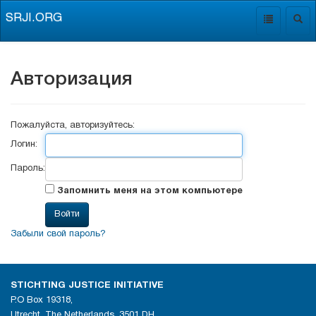
SRJI.ORG
Toggle
Togg
navigation
navig
Авторизация
Пожалуйста, авторизуйтесь:
Логин:
Пароль:
Запомнить меня на этом компьютере
Забыли свой пароль?
STICHTING JUSTICE INITIATIVE
P.O Box 19318,
Utrecht, The Netherlands, 3501 DH